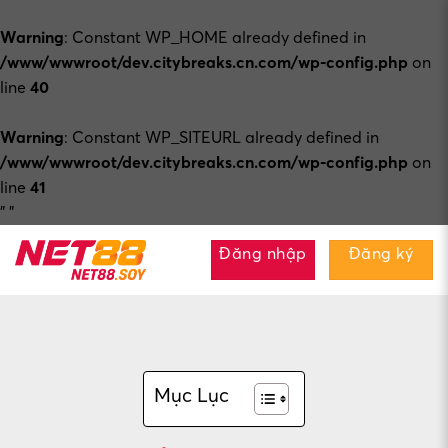
Warning
: Constant WP_HOME already defined in
/www/wwwroot/dev.citybreaks.cn.com/wp-config.php
on
line
40
Warning
: Constant WP_SITEURL already defined in
/www/wwwroot/dev.citybreaks.cn.com/wp-config.php
on
line
41
Bỏ
"
"
qua
Đăng nhập
Đăng ký
nội
dung
Mục Lục