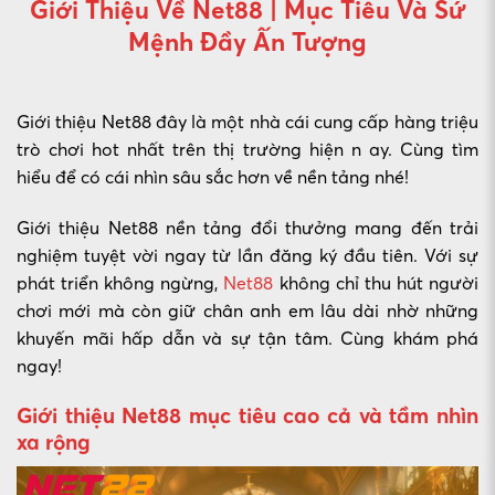
Giới Thiệu Về Net88 | Mục Tiêu Và Sứ
Mệnh Đầy Ấn Tượng
Giới thiệu Net88 đây là một nhà cái cung cấp hàng triệu
trò chơi hot nhất trên thị trường hiện n ay. Cùng tìm
hiểu để có cái nhìn sâu sắc hơn về nền tảng nhé!
Giới thiệu Net88 nền tảng đổi thưởng mang đến trải
nghiệm tuyệt vời ngay từ lần đăng ký đầu tiên. Với sự
phát triển không ngừng,
Net88
không chỉ thu hút người
chơi mới mà còn giữ chân anh em lâu dài nhờ những
khuyến mãi hấp dẫn và sự tận tâm. Cùng khám phá
ngay!
Giới thiệu Net88 mục tiêu cao cả và tầm nhìn
xa rộng