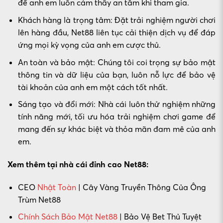
để anh em luôn cảm thấy an tâm khi tham gia.
Khách hàng là trọng tâm: Đặt trải nghiệm người chơi
lên hàng đầu, Net88 liên tục cải thiện dịch vụ để đáp
ứng mọi kỳ vọng của anh em cược thủ.
An toàn và bảo mật: Chúng tôi coi trọng sự bảo mật
thông tin và dữ liệu của bạn, luôn nỗ lực để bảo vệ
tài khoản của anh em một cách tốt nhất.
Sáng tạo và đổi mới: Nhà cái luôn thử nghiệm những
tính năng mới, tối ưu hóa trải nghiệm chơi game để
mang đến sự khác biệt và thỏa mãn đam mê của anh
em.
Xem thêm tại nhà cái đỉnh cao Net88:
CEO
Nhật Toàn
| Cây Vàng Truyền Thông Của Ông
Trùm Net88
Chính Sách Bảo Mật Net88
| Bảo Vệ Bet Thủ Tuyệt