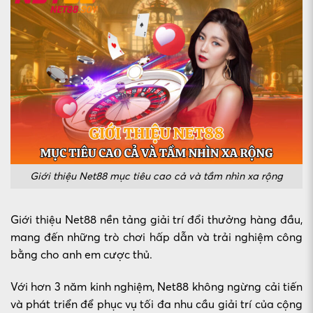
Giới thiệu Net88 mục tiêu cao cả và tầm nhìn xa rộng
Giới thiệu Net88 nền tảng giải trí đổi thưởng hàng đầu,
mang đến những trò chơi hấp dẫn và trải nghiệm công
bằng cho anh em cược thủ.
Với hơn 3 năm kinh nghiệm, Net88 không ngừng cải tiến
và phát triển để phục vụ tối đa nhu cầu giải trí của cộng